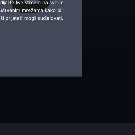
dijelite live stream na svojim
uštvenim mrežama kako bi i
ši prijatelji mogli sudjelovati.