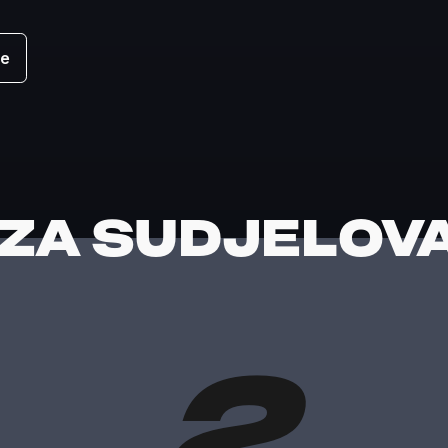
te
 ZA SUDJELOV
2