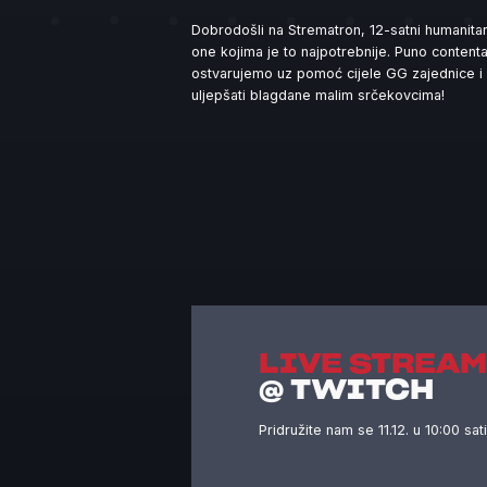
Dobrodošli na Strematron, 12-satni humanita
one kojima je to najpotrebnije. Puno contenta
ostvarujemo uz pomoć cijele GG zajednice i n
uljepšati blagdane malim srčekovcima!
LIVE STREA
@ TWITCH
Pridružite nam se 11.12. u 10:00 sa