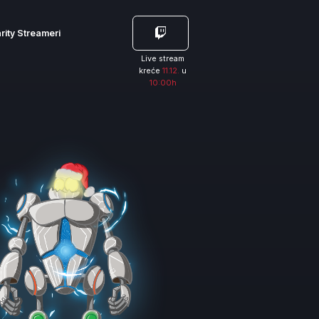
rity Streameri
Live stream
kreće
11.12.
u
10:00h