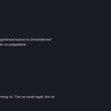
ingerbread kućice na Streamatronu!
jte za pobjednika!
ong Us. Tko se usudi lagati, tko će