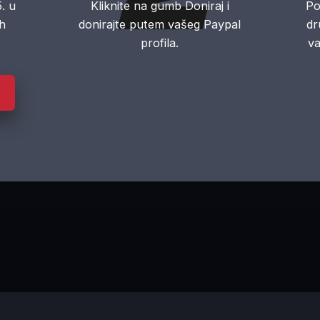
. u
Kliknite na gumb Doniraj i
Po
ch
donirajte putem vašeg Paypal
dr
profila.
va