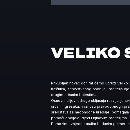
VELIKO 
Prikupljen novac donirat ćemo udruzi Veliko 
liječnika, zdravstvenog osoblja i roditelja d
drugim srčanim bolestima.
Osnovni ciljevi udruge uključuju razvijanje sv
srčanih grešaka, važnosti pravodobnog i pravil
sredstava za neophodne uređaje, pomagala i 
pomoći oboljeloj djeci i njihovim roditeljima.
Pomozimo zajedno malim budućim gejmerim