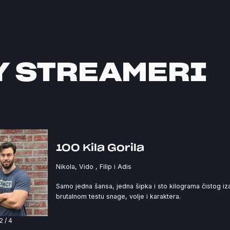
Y STREAMERI
100 Kila Gorila
Nikola, Vido , Filip i Adis
Samo jedna šansa, jedna šipka i sto kilograma čistog iza
brutalnom testu snage, volje i karaktera.
3
/
4