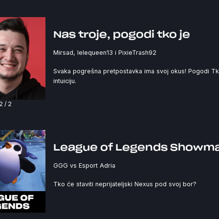
Nas troje, pogodi tko je
Mirsad, lelequeen13 i PixieTrash92
Svaka pogrešna pretpostavka ima svoj okus! Pogodi Tko
intuiciju.
1
/
2
League of Legends Showm
GGG vs Esport Adria
Tko će staviti neprijateljski Nexus pod svoj bor?