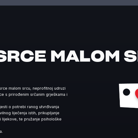
SRCE MALOM 
srce malom srcu, neprofitnoj udruzi
jece s prirođenim srčanim grješkama i
ijesti o potrebi ranog utvrđivanja
nog liječenja istih, prikupljanje
lijekove, te pružanje psihološke
a.