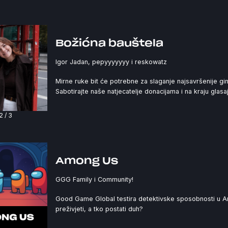
Božićna bauštela
Igor Jadan, pepyyyyyyy i reskowatz
Mirne ruke bit će potrebne za slaganje najsavršenije g
Sabotirajte naše natjecatelje donacijama i na kraju glasa
3
/
3
Among Us
GGG Family i Community!
Good Game Global testira detektivske sposobnosti u Am
preživjeti, a tko postati duh?